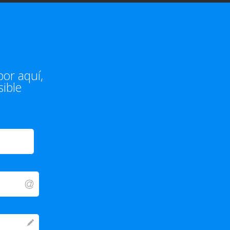
or aquí,
ible