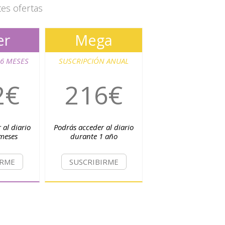
tes ofertas
er
Mega
 6 MESES
SUSCRIPCIÓN ANUAL
2€
216€
 al diario
Podrás acceder al diario
meses
durante 1 año
IRME
SUSCRIBIRME