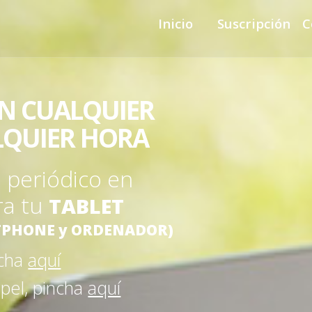
Inicio
Suscripción
C
EN CUALQUIER
LQUIER HORA
u periódico en
ra tu
TABLET
PHONE y ORDENADOR)
ncha
aquí
apel, pincha
aquí