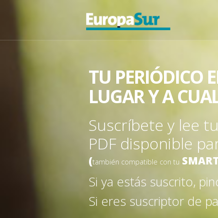
TU PERIÓDICO 
LUGAR Y A CUA
Suscríbete y lee t
PDF disponible pa
(
SMART
también compatible con tu
Si ya estás suscrito, pi
Si eres suscriptor de p